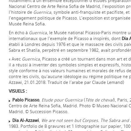
notamment à un ensemble exceptionnel d’études préparatoir
Nacional Centro de Arte Reina Sofía de Madrid, l’exposition p
l’histoire de
Guernica
, symbole anti-franquiste et pacifiste, et
l’engagement politique de Picasso. L’exposition est organisée
Musée Reina Sofia.
En écho à
Guernica
, le Musée national Picasso-Paris montre u
internationaux que l’exemple de Picasso a inspirés, dont
Dia 
établi à Londres depuis 1976 et que le massacre des civils pa
Sabra et Shatila, perpétré en septembre 1982, avait profond
« Avec
Guernica
, Picasso a créé un tournant dans mon art et dan
il a réussi à inventer des symboles simples et expressifs, hist
style conforme à nos valeurs humaines et morales de refus de
contre les civils, qu’aucune idéologie ou régime politique ne pe
Azzawi, 21.01.2018. Traduit de l’arabe par Claude Lemand)
VISUELS :
Pablo Picasso
,
Etude pour Guernica
(
Tête de cheval
), Paris
Centro de Arte Reina Sofía, Madrid. Photo © Museo Nacional C
Madrid. © Succession Picasso.
Dia Al-Azzawi
,
We are not seen but Corpses. The Sabra and 
1983. Portfolio de 8 gravures et 1 lithographie sur papier, 100