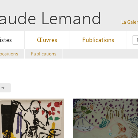
Claude Lemand
La Galer
istes
Œuvres
Publications
positions
Publications
ier